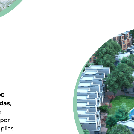
00
idas
,
a
 por
plias