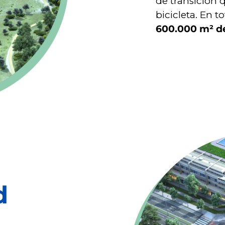
de transición q
bicicleta. En t
600.000 m² d
d