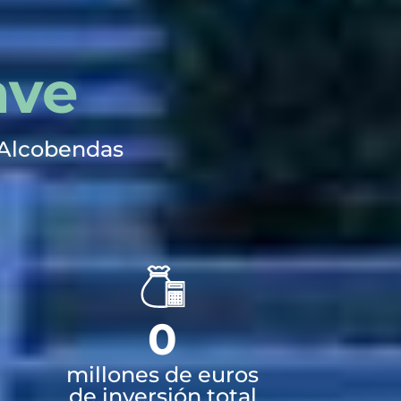
ave
 Alcobendas
0
millones de euros
de inversión total