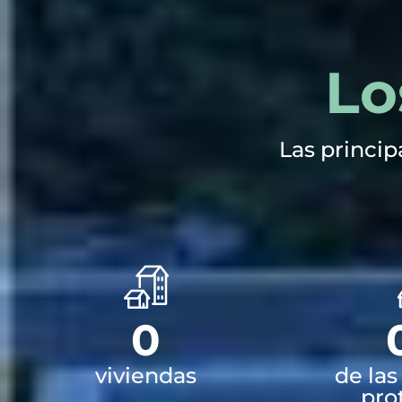
Lo
Las princi
0
viviendas
de las
pro