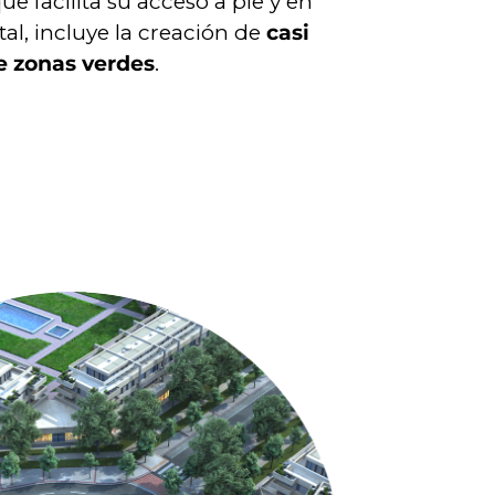
ue facilita su acceso a pie y en
otal, incluye la creación de
casi
e zonas verdes
.