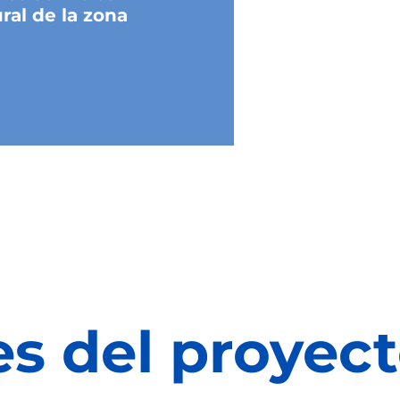
ral de la zona
es del proyec