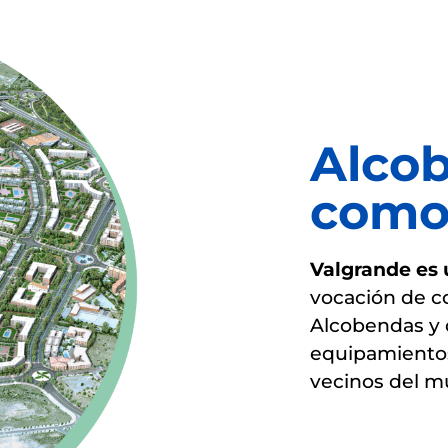
Alco
como
Valgrande es 
vocación de c
Alcobendas y d
equipamientos
vecinos del mu