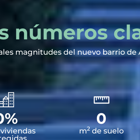
s números cl
pales magnitudes del nuevo barrio de
0
%
0
2
 viviendas
m
de suelo
tegidas